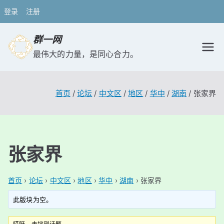
登录
注册
跳
群一网
转
最伟大的力量，是同心合力。
到
内
容
首页
论坛
中文区
地区
华中
湖南
张家界
张家界
首页
›
论坛
›
中文区
›
地区
›
华中
›
湖南
›
张家界
此版块为空。