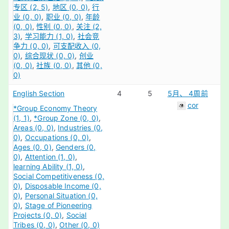
专区 (2, 5)
地区 (0, 0)
行
业 (0, 0)
职业 (0, 0)
年龄
(0, 0)
性别 (0, 0)
关注 (2,
3)
学习能力 (1, 0)
社会竞
争力 (0, 0)
可支配收入 (0,
0)
综合现状 (0, 0)
创业
(0, 0)
社族 (0, 0)
其他 (0,
0)
English Section
4
5
5月、 4周前
cor
*Group Economy Theory
(1, 1)
*Group Zone (0, 0)
Areas (0, 0)
Industries (0,
0)
Occupations (0, 0)
Ages (0, 0)
Genders (0,
0)
Attention (1, 0)
learning Ability (1, 0)
Social Competitiveness (0,
0)
Disposable Income (0,
0)
Personal Situation (0,
0)
Stage of Pioneering
Projects (0, 0)
Social
Tribes (0, 0)
Other (0, 0)