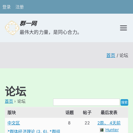
登录
注册
跳
群一网
转
最伟大的力量，是同心合力。
到
内
容
首页
论坛
论坛
首页
›
论坛
版块
话题
帖子
最后发表
中文区
8
22
2周、 4天前
Hunter
*群体经济理论 (3, 6)
*群组