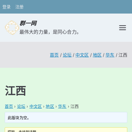
登录
注册
跳
群一网
转
最伟大的力量，是同心合力。
到
内
容
首页
论坛
中文区
地区
华东
江西
江西
首页
›
论坛
›
中文区
›
地区
›
华东
›
江西
此版块为空。