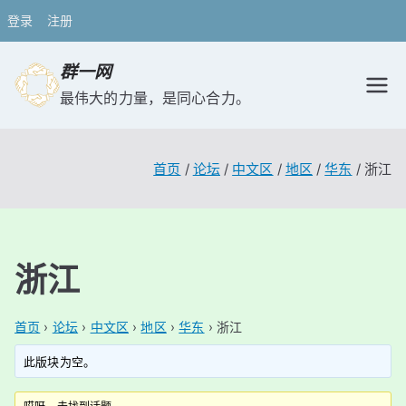
登录
注册
跳
群一网
转
最伟大的力量，是同心合力。
到
内
容
首页
论坛
中文区
地区
华东
浙江
浙江
首页
›
论坛
›
中文区
›
地区
›
华东
›
浙江
此版块为空。