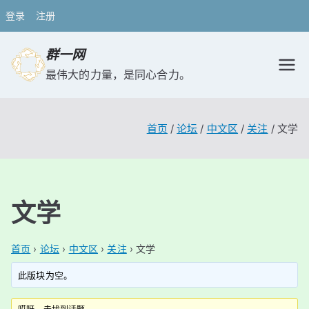
登录
注册
跳
群一网
转
最伟大的力量，是同心合力。
到
内
容
首页
论坛
中文区
关注
文学
文学
首页
›
论坛
›
中文区
›
关注
›
文学
此版块为空。