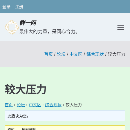
登录
注册
跳
群一网
转
最伟大的力量，是同心合力。
到
内
容
首页
论坛
中文区
综合现状
较大压力
较大压力
首页
›
论坛
›
中文区
›
综合现状
›
较大压力
此版块为空。