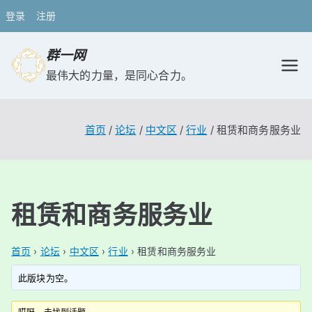
登录
注册
跳
群一网
转
最伟大的力量，是同心合力。
到
内
容
首页
论坛
中文区
行业
租赁和商务服务业
租赁和商务服务业
首页
›
论坛
›
中文区
›
行业
›
租赁和商务服务业
此版块为空。