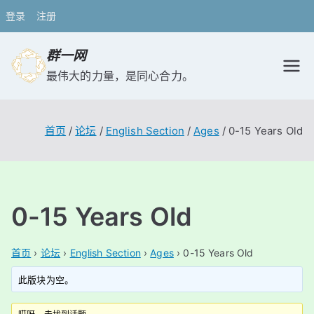
登录
注册
跳
群一网
转
最伟大的力量，是同心合力。
到
内
容
首页
论坛
English Section
Ages
0-15 Years Old
0-15 Years Old
首页
›
论坛
›
English Section
›
Ages
›
0-15 Years Old
此版块为空。