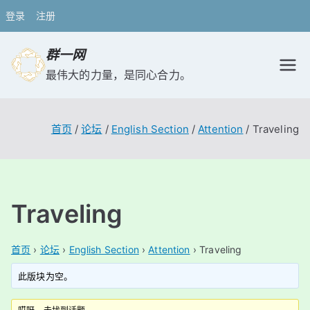
登录
注册
跳
群一网
转
最伟大的力量，是同心合力。
到
内
容
首页
论坛
English Section
Attention
Traveling
Traveling
首页
›
论坛
›
English Section
›
Attention
›
Traveling
此版块为空。