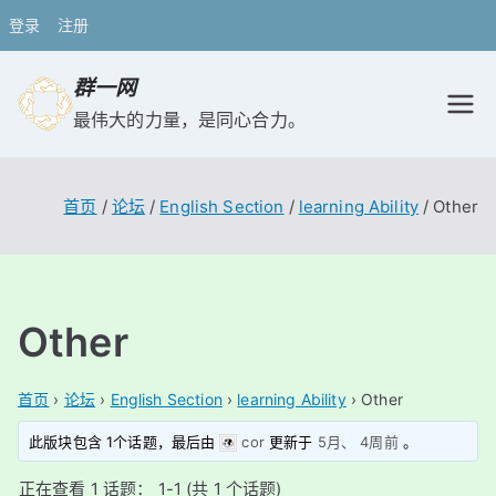
登录
注册
跳
群一网
转
最伟大的力量，是同心合力。
到
内
容
首页
论坛
English Section
learning Ability
Other
Other
首页
›
论坛
›
English Section
›
learning Ability
›
Other
此版块包含 1个话题，最后由
cor
更新于
5月、 4周前
。
正在查看 1 话题： 1-1 (共 1 个话题)