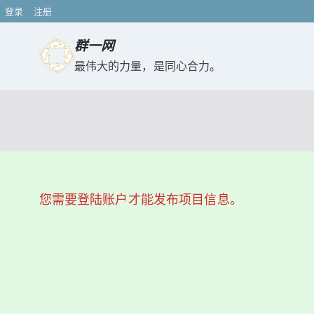
登录
注册
跳
群一网
转
最伟大的力量，是同心合力。
到
内
容
您需要登陆账户才能发布项目信息。