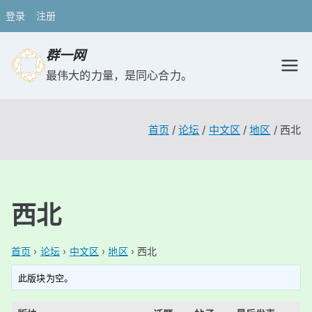
登录
注册
跳
群一网
转
最伟大的力量，是同心合力。
到
内
容
首页
论坛
中文区
地区
西北
西北
首页
›
论坛
›
中文区
›
地区
›
西北
此版块为空。