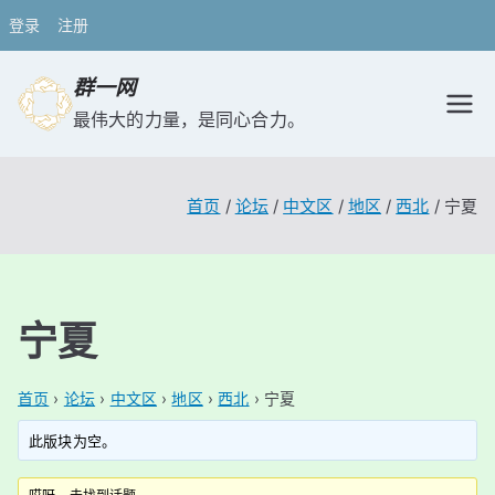
登录
注册
跳
群一网
转
最伟大的力量，是同心合力。
到
内
容
首页
论坛
中文区
地区
西北
宁夏
宁夏
首页
›
论坛
›
中文区
›
地区
›
西北
›
宁夏
此版块为空。